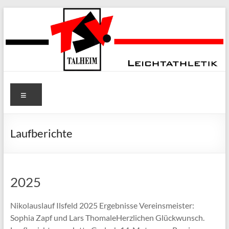
Zum
Inhalt
springen
TSV Talheim
Menü
e.V. Abt.
Leichtathletik
Laufberichte
2025
Nikolauslauf Ilsfeld 2025 Ergebnisse Vereinsmeister:
Sophia Zapf und Lars ThomaleHerzlichen Glückwunsch.