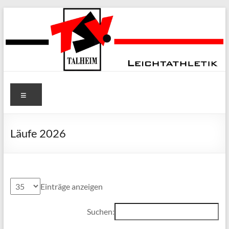
Zum
Inhalt
springen
TSV Talheim
Menü
e.V. Abt.
Leichtathletik
Läufe 2026
Einträge anzeigen
Suchen: