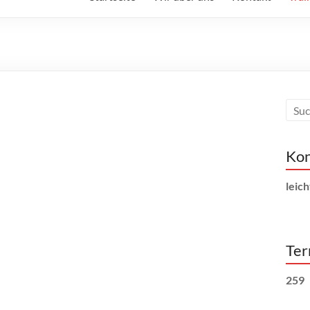
Kon
leich
Ter
259