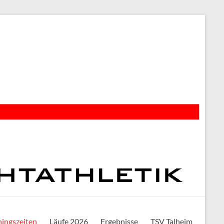
ningszeiten
Läufe 2026
Ergebnisse
TSV Talheim