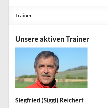
e.V. Abt.
Leichtathletik
Trainer
Unsere aktiven Trainer
Siegfried (Siggi) Reichert