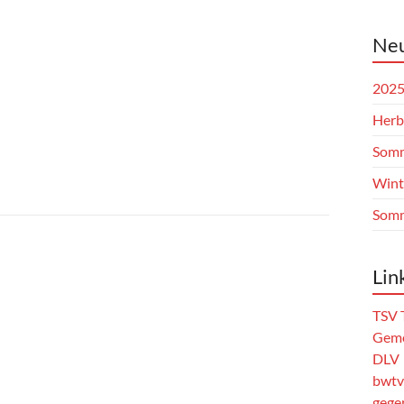
Neu
202
Herb
Somm
Wint
Somm
Lin
TSV 
Geme
DLV
bwtv
gege